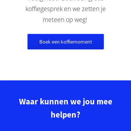
koffiegesprek en we zetten je
meteen op weg!
Boek een koffiemoment
Waar kunnen we jou mee
helpen?