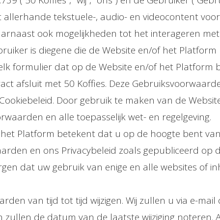
50 Koffies”, “wij”, “ons”) en de Gebruiker (“Gebruik
t allerhande tekstuele-, audio- en videocontent voo
daarnaast ook mogelijkheden tot het interageren me
bruiker is diegene die de Website en/of het Platfo
welk formulier dat op de Website en/of het Platform 
ract afsluit met 50 Koffies. Deze Gebruiksvoorwaard
Cookiebeleid. Door gebruik te maken van de Websit
waarden en alle toepasselijk wet- en regelgeving.
 het Platform betekent dat u op de hoogte bent va
arden en ons Privacybeleid zoals gepubliceerd op de
rgen dat uw gebruik van enige en alle websites of 
en van tijd tot tijd wijzigen. Wij zullen u via e-mai
n zullen de datum van de laatste wijziging noteren. 