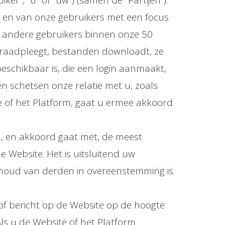
er”, "u" of "uw") (samen de “Partijen”).
r en van onze gebruikers met een focus
t andere gebruikers binnen onze 50
rm raadpleegt, bestanden downloadt, ze
beschikbaar is, die een login aanmaakt,
en schetsen onze relatie met u, zoals
e of het Platform, gaat u ermee akkoord
n, en akkoord gaat met, de meest
 Website. Het is uitsluitend uw
inhoud van derden in overeenstemming is
l of bericht op de Website op de hoogte
Als u de Website of het Platform