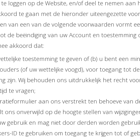
 te loggen op de Website, en/of deel te nemen aan
kkoord te gaan met de hieronder uiteengezette voo
ven van een van de volgende voorwaarden vormt e
ot de beëindiging van uw Account en toestemming 
mee akkoord dat:
 wettelijke toestemming te geven of (b) u bent een mi
ders (of uw wettelijke voogd), voor toegang tot de
g zijn. Wij behouden ons uitdrukkelijk het recht vo
jd te vragen;
istratieformulier aan ons verstrekt ten behoeve van 
ons onverwijld op de hoogte stellen van wijzigingen 
r uw gebruik en mag niet door derden worden gebrui
ers-ID te gebruiken om toegang te krijgen tot of ge