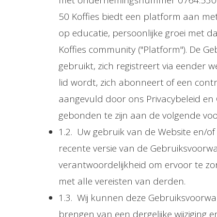
met ondernemingsnummer 0764.530.739 (“
50 Koffies biedt een platform aan me
op educatie, persoonlijke groei met 
Koffies community ("Platform"). De Ge
gebruikt, zich registreert via eender 
lid wordt, zich abonneert of een cont
aangevuld door ons Privacybeleid en 
gebonden te zijn aan de volgende voor
1.2. Uw gebruik van de Website en/of
recente versie van de Gebruiksvoorwa
verantwoordelijkheid om ervoor te zo
met alle vereisten van derden.
1.3. Wij kunnen deze Gebruiksvoorwaard
brengen van een dergelijke wijziging e